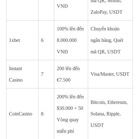
mã QR, Momo,
VNĐ
ZaloPay, USDT
100% lên đến
Chuyển khoản
1xbet
6
8.000.000
ngân hàng, Quét
VNĐ
mã QR, USDT
Instant
200 lên đến
7
Visa/Master, USDT
Casino
€7.500
200% lên đến
Bitcoin, Ethereum,
$30.000 + 50
CoinCasino
8
Solana, Ripple,
Vòng quay
USDT
miễn phí