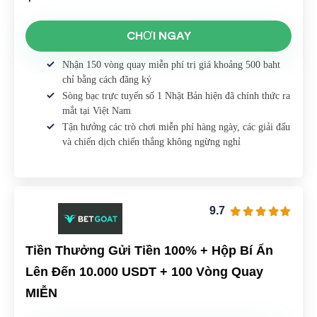
CHƠI NGAY
Nhận 150 vòng quay miễn phí trị giá khoảng 500 baht
chỉ bằng cách đăng ký
Sòng bạc trực tuyến số 1 Nhật Bản hiện đã chính thức ra
mắt tại Việt Nam
Tận hưởng các trò chơi miễn phí hàng ngày, các giải đấu
và chiến dịch chiến thắng không ngừng nghỉ
9.7
Tiền Thưởng Gửi Tiền 100% + Hộp Bí Ẩn
Lên Đến 10.000 USDT + 100 Vòng Quay
MIỄN