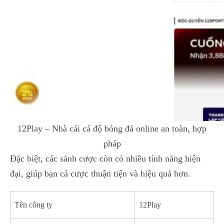
12Play – Nhà cái cá độ bóng đá online an toàn, hợp
pháp
Đặc biệt, các sảnh cược còn có nhiều tính năng hiện
đại, giúp bạn cá cược thuận tiện và hiệu quả hơn.
Tên công ty
12Play