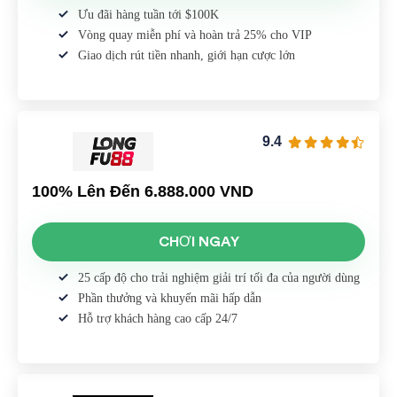
Ưu đãi hàng tuần tới $100K
Vòng quay miễn phí và hoàn trả 25% cho VIP
Giao dịch rút tiền nhanh, giới hạn cược lớn
9.4
100% Lên Đến 6.888.000 VND
CHƠI NGAY
25 cấp độ cho trải nghiệm giải trí tối đa của người dùng
Phần thưởng và khuyến mãi hấp dẫn
Hỗ trợ khách hàng cao cấp 24/7