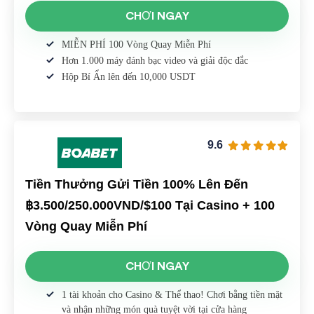
CHƠI NGAY
MIỄN PHÍ 100 Vòng Quay Miễn Phí
Hơn 1.000 máy đánh bạc video và giải độc đắc
Hộp Bí Ẩn lên đến 10,000 USDT
9.6
Tiền Thưởng Gửi Tiền 100% Lên Đến
฿3.500/250.000VND/$100 Tại Casino + 100
Vòng Quay Miễn Phí
CHƠI NGAY
1 tài khoản cho Casino & Thể thao! Chơi bằng tiền mặt
và nhận những món quà tuyệt vời tại cửa hàng