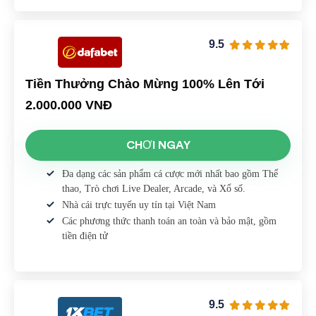
9.5
Tiền Thưởng Chào Mừng 100% Lên Tới
2.000.000 VNĐ
CHƠI NGAY
Đa dạng các sản phẩm cá cược mới nhất bao gồm Thể
thao, Trò chơi Live Dealer, Arcade, và Xổ số.
Nhà cái trực tuyến uy tín tại Việt Nam
Các phương thức thanh toán an toàn và bảo mật, gồm
tiền điện tử
9.5