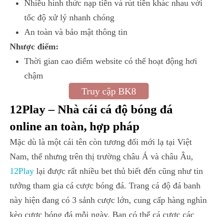
Nhiều hình thức nạp tiền và rút tiền khác nhau với
tốc độ xử lý nhanh chóng
An toàn và bảo mật thông tin
Nhược điểm:
Thời gian cao điểm website có thể hoạt động hơi
chậm
Truy cập BK8
12Play – Nhà cái cá độ bóng đá
online an toàn, hợp pháp
Mặc dù là một cái tên còn tương đối mới lạ tại Việt
Nam, thế nhưng trên thị trường châu Á và châu Âu,
12Play
lại được rất nhiều bet thủ biết đến cũng như tin
tưởng tham gia cá cược bóng đá. Trang cá độ đá banh
này hiện đang có 3 sảnh cược lớn, cung cấp hàng nghìn
kèo cược bóng đá mỗi ngày. Bạn có thể cá cược các