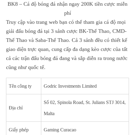
BK8 – Cá độ bóng đá nhận ngay 200K tiền cược miễn
phí
Truy cập vào trang web bạn có thể tham gia cá độ mọi
giải đấu bóng đá tại 3 sảnh cược BK-Thể Thao, CMD-
Thể Thao và Saba-Thể Thao. Cả 3 sảnh đều có thiết kế
giao diện trực quan, cung cấp đa dạng kèo cược của tất
cả các trận đấu bóng đá đang và sắp diễn ra trong nước
cũng như quốc tế.
Tên công ty
Godric Investments Limited
Số 02, Spinola Road, St. Julians STJ 3014,
Địa chỉ
Malta
Giấy phép
Gaming Curacao