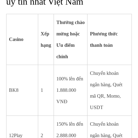
uy tín nhất Việt Nam
Thưởng chào
Xếp
mừng hoặc
Phương thức
Casino
hạng
Ưu điểm
thanh toán
chính
Chuyển khoản
100% lên đến
ngân hàng, Quét
BK8
1
1.888.000
mã QR, Momo,
VNĐ
USDT
150% lên đến
Chuyển khoản
12Play
2
2.888.000
ngân hàng, Quét