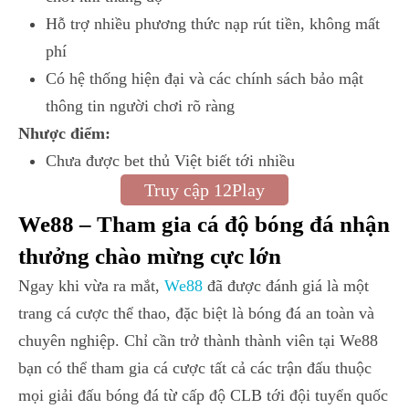
Hỗ trợ nhiều phương thức nạp rút tiền, không mất
phí
Có hệ thống hiện đại và các chính sách bảo mật
thông tin người chơi rõ ràng
Nhược điểm:
Chưa được bet thủ Việt biết tới nhiều
Truy cập 12Play
We88 – Tham gia cá độ bóng đá nhận
thưởng chào mừng cực lớn
Ngay khi vừa ra mắt,
We88
đã được đánh giá là một
trang cá cược thể thao, đặc biệt là bóng đá an toàn và
chuyên nghiệp. Chỉ cần trở thành thành viên tại We88
bạn có thể tham gia cá cược tất cả các trận đấu thuộc
mọi giải đấu bóng đá từ cấp độ CLB tới đội tuyển quốc