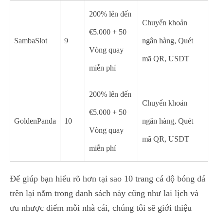
200% lên đến
Chuyển khoản
€5.000 + 50
SambaSlot
9
ngân hàng, Quét
Vòng quay
mã QR, USDT
miễn phí
200% lên đến
Chuyển khoản
€5.000 + 50
GoldenPanda
10
ngân hàng, Quét
Vòng quay
mã QR, USDT
miễn phí
Để giúp bạn hiểu rõ hơn tại sao 10 trang cá độ bóng đá
trên lại nằm trong danh sách này cũng như lai lịch và
ưu nhược điểm mỗi nhà cái, chúng tôi sẽ giới thiệu