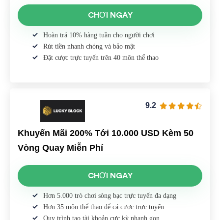
CHƠI NGAY
Hoàn trả 10% hàng tuần cho người chơi
Rút tiền nhanh chóng và bảo mật
Đặt cược trực tuyến trên 40 môn thể thao
9.2
Khuyến Mãi 200% Tới 10.000 USD Kèm 50
Vòng Quay Miễn Phí
CHƠI NGAY
Hơn 5.000 trò chơi sòng bạc trực tuyến đa dạng
Hơn 35 môn thể thao để cá cược trực tuyến
Quy trình tạo tài khoản cực kỳ nhanh gọn