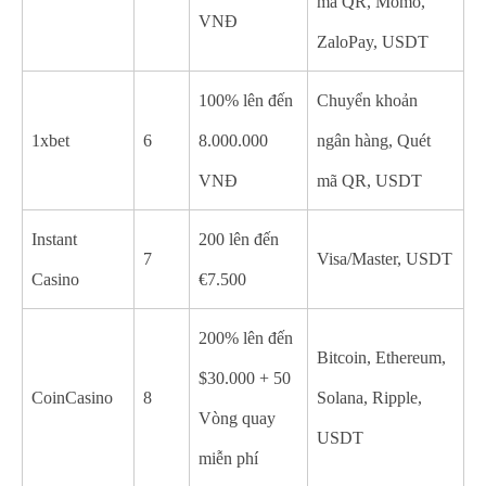
mã QR, Momo,
VNĐ
ZaloPay, USDT
100% lên đến
Chuyển khoản
1xbet
6
8.000.000
ngân hàng, Quét
VNĐ
mã QR, USDT
Instant
200 lên đến
7
Visa/Master, USDT
Casino
€7.500
200% lên đến
Bitcoin, Ethereum,
$30.000 + 50
CoinCasino
8
Solana, Ripple,
Vòng quay
USDT
miễn phí