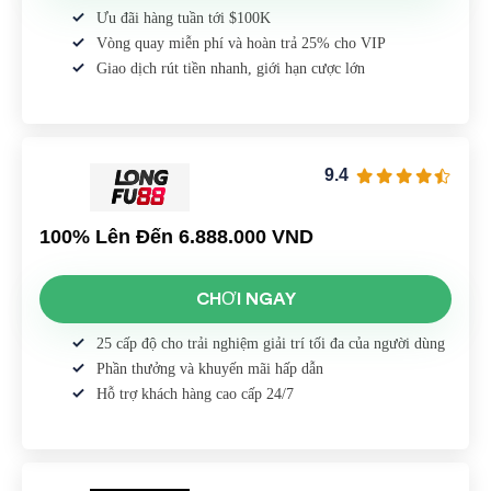
Ưu đãi hàng tuần tới $100K
Vòng quay miễn phí và hoàn trả 25% cho VIP
Giao dịch rút tiền nhanh, giới hạn cược lớn
9.4
100% Lên Đến 6.888.000 VND
CHƠI NGAY
25 cấp độ cho trải nghiệm giải trí tối đa của người dùng
Phần thưởng và khuyến mãi hấp dẫn
Hỗ trợ khách hàng cao cấp 24/7