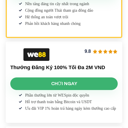
Nền tảng đáng tin cậy nhất trong ngành
Cộng đồng người Thái tham gia đông đảo
Hệ thống an toàn vượt trội
Phản hồi khách hàng nhanh chóng
9.8
Thưởng Đăng Ký 100% Tối Đa 2M VND
CHƠI NGAY
Phần thưởng lớn từ WESpin độc quyền
Hỗ trợ thanh toán bằng Bitcoin và USDT
Ưu đãi VIP 1% hoàn trả hàng ngày kèm thưởng cao cấp