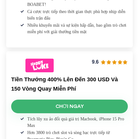
BOABET!
Cá cược trực tiếp theo thời gian thực phù hợp nhịp diễn
biến trận đấu
Nhiều khuyến mãi và sự kiện hấp dẫn, bao gồm trò chơi
miễn phí với giải thưởng tiền mặt
9.6
Tiền Thưởng 400% Lên Đến 300 USD Và
150 Vòng Quay Miễn Phí
CHƠI NGAY
Tích lũy xu ảo đổi quà giá trị Macbook, iPhone 15 Pro
Max
Hơn 3800 trò chơi slot và sòng bạc trực tiếp từ