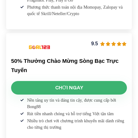
Pragmatic Play, Play'n Go
Phương thức thanh toán nội địa Momopay, Zalopay và
quốc tế Skrill/Neteller/Crypto
9.5
50% Thưởng Chào Mừng Sòng Bạc Trực
Tuyến
CHƠI NGAY
Nền tảng uy tín và đáng tin cậy, được cung cấp bởi
Bong88
Rút tiền nhanh chóng và hỗ trợ tiếng Việt tận tâm
Nhiều trò chơi với chương trình khuyến mãi dành riêng
cho từng thị trường