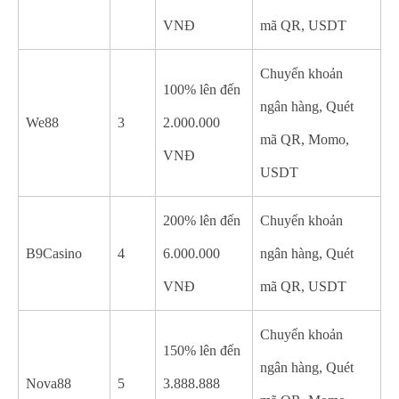
VNĐ
mã QR, USDT
Chuyển khoản
100% lên đến
ngân hàng, Quét
We88
3
2.000.000
mã QR, Momo,
VNĐ
USDT
200% lên đến
Chuyển khoản
B9Casino
4
6.000.000
ngân hàng, Quét
VNĐ
mã QR, USDT
Chuyển khoản
150% lên đến
ngân hàng, Quét
Nova88
5
3.888.888