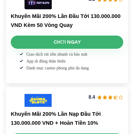
Khuyến Mãi 200% Lần Đầu Tới 130.000.000
VND Kèm 50 Vòng Quay
CHƠI NGAY
Giao dịch rút tiền nhanh và bảo mật
App di động thân thiện
Danh mục casino phong phú đa dạng
8.4
Khuyến Mãi 200% Lần Nạp Đầu Tới
130.000.000 VND + Hoàn Tiền 10%