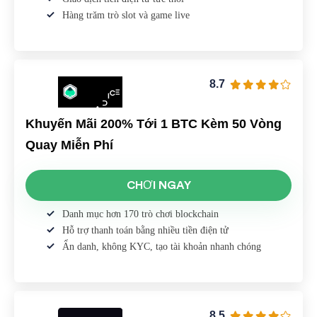
Hàng trăm trò slot và game live
8.7
Khuyến Mãi 200% Tới 1 BTC Kèm 50 Vòng
Quay Miễn Phí
CHƠI NGAY
Danh mục hơn 170 trò chơi blockchain
Hỗ trợ thanh toán bằng nhiều tiền điện tử
Ẩn danh, không KYC, tạo tài khoản nhanh chóng
8.5