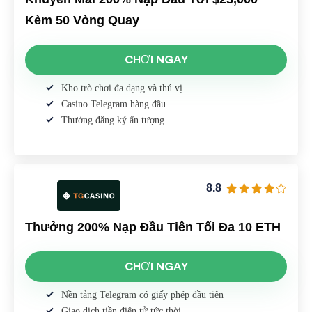
Kèm 50 Vòng Quay
CHƠI NGAY
Kho trò chơi đa dạng và thú vị
Casino Telegram hàng đầu
Thưởng đăng ký ấn tượng
8.8
Thưởng 200% Nạp Đầu Tiên Tối Đa 10 ETH
CHƠI NGAY
Nền tảng Telegram có giấy phép đầu tiên
Giao dịch tiền điện tử tức thời