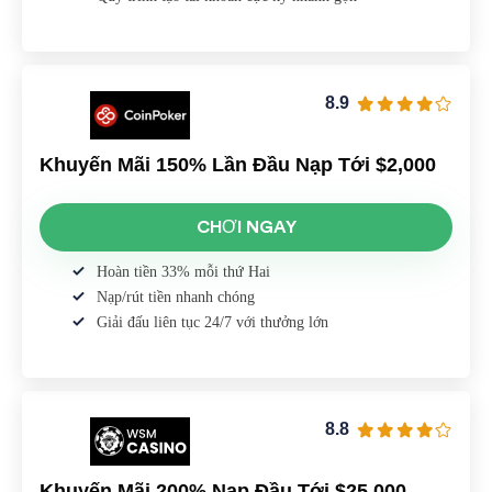
8.9
Khuyến Mãi 150% Lần Đầu Nạp Tới $2,000
CHƠI NGAY
Hoàn tiền 33% mỗi thứ Hai
Nạp/rút tiền nhanh chóng
Giải đấu liên tục 24/7 với thưởng lớn
8.8
Khuyến Mãi 200% Nạp Đầu Tới $25,000