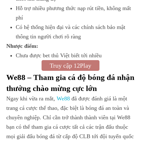
Hỗ trợ nhiều phương thức nạp rút tiền, không mất
phí
Có hệ thống hiện đại và các chính sách bảo mật
thông tin người chơi rõ ràng
Nhược điểm:
Chưa được bet thủ Việt biết tới nhiều
Truy cập 12Play
We88 – Tham gia cá độ bóng đá nhận
thưởng chào mừng cực lớn
Ngay khi vừa ra mắt,
We88
đã được đánh giá là một
trang cá cược thể thao, đặc biệt là bóng đá an toàn và
chuyên nghiệp. Chỉ cần trở thành thành viên tại We88
bạn có thể tham gia cá cược tất cả các trận đấu thuộc
mọi giải đấu bóng đá từ cấp độ CLB tới đội tuyển quốc