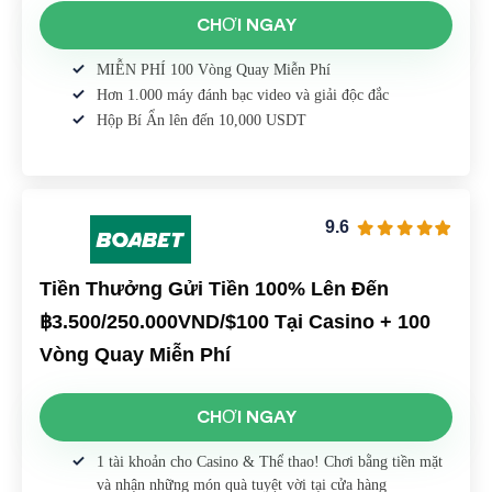
CHƠI NGAY
MIỄN PHÍ 100 Vòng Quay Miễn Phí
Hơn 1.000 máy đánh bạc video và giải độc đắc
Hộp Bí Ẩn lên đến 10,000 USDT
9.6
Tiền Thưởng Gửi Tiền 100% Lên Đến
฿3.500/250.000VND/$100 Tại Casino + 100
Vòng Quay Miễn Phí
CHƠI NGAY
1 tài khoản cho Casino & Thể thao! Chơi bằng tiền mặt
và nhận những món quà tuyệt vời tại cửa hàng