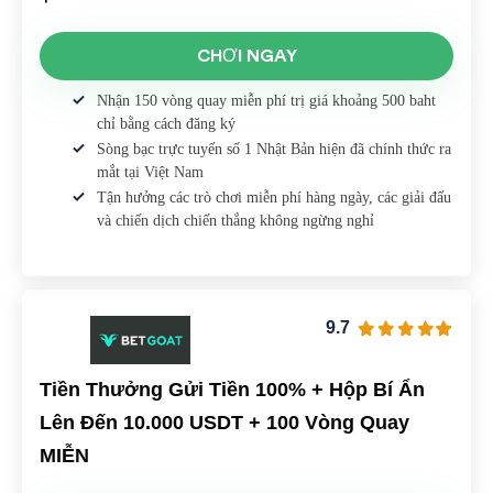
CHƠI NGAY
Nhận 150 vòng quay miễn phí trị giá khoảng 500 baht
chỉ bằng cách đăng ký
Sòng bạc trực tuyến số 1 Nhật Bản hiện đã chính thức ra
mắt tại Việt Nam
Tận hưởng các trò chơi miễn phí hàng ngày, các giải đấu
và chiến dịch chiến thắng không ngừng nghỉ
9.7
Tiền Thưởng Gửi Tiền 100% + Hộp Bí Ẩn
Lên Đến 10.000 USDT + 100 Vòng Quay
MIỄN