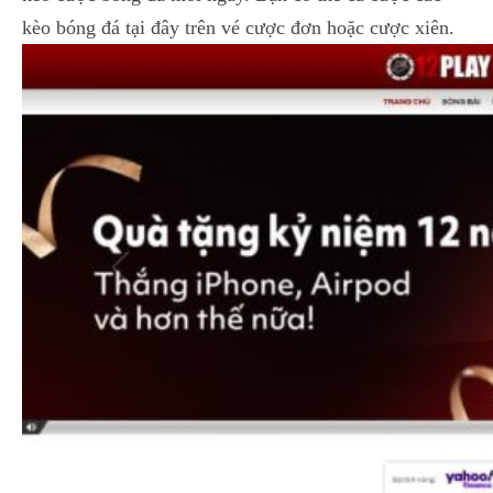
kèo bóng đá tại đây trên vé cược đơn hoặc cược xiên.