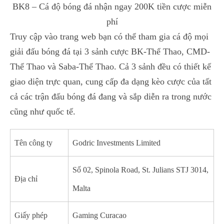
BK8 – Cá độ bóng đá nhận ngay 200K tiền cược miễn
phí
Truy cập vào trang web bạn có thể tham gia cá độ mọi
giải đấu bóng đá tại 3 sảnh cược BK-Thể Thao, CMD-
Thể Thao và Saba-Thể Thao. Cả 3 sảnh đều có thiết kế
giao diện trực quan, cung cấp đa dạng kèo cược của tất
cả các trận đấu bóng đá đang và sắp diễn ra trong nước
cũng như quốc tế.
Tên công ty
Godric Investments Limited
Số 02, Spinola Road, St. Julians STJ 3014,
Địa chỉ
Malta
Giấy phép
Gaming Curacao