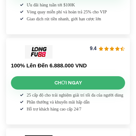
Ưu đãi hàng tuần tới $100K
Vòng quay miễn phí và hoàn trả 25% cho VIP
Giao dịch rút tiền nhanh, giới hạn cược lớn
9.4
100% Lên Đến 6.888.000 VND
CHƠI NGAY
25 cấp độ cho trải nghiệm giải trí tối đa của người dùng
Phần thưởng và khuyến mãi hấp dẫn
Hỗ trợ khách hàng cao cấp 24/7