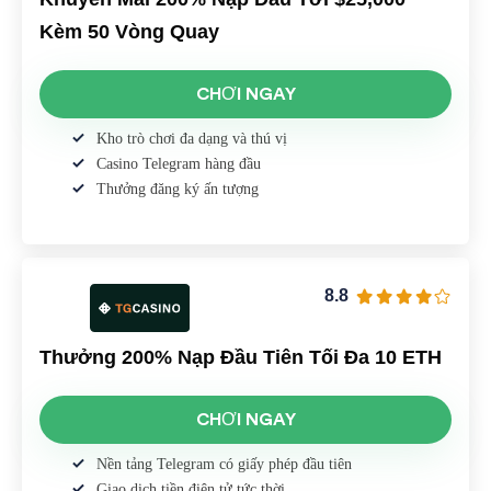
Kèm 50 Vòng Quay
CHƠI NGAY
Kho trò chơi đa dạng và thú vị
Casino Telegram hàng đầu
Thưởng đăng ký ấn tượng
8.8
Thưởng 200% Nạp Đầu Tiên Tối Đa 10 ETH
CHƠI NGAY
Nền tảng Telegram có giấy phép đầu tiên
Giao dịch tiền điện tử tức thời