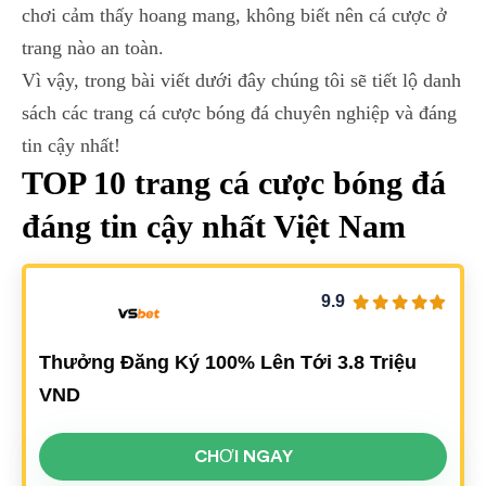
chơi cảm thấy hoang mang, không biết nên cá cược ở
trang nào an toàn.
Vì vậy, trong bài viết dưới đây chúng tôi sẽ tiết lộ danh
sách các trang cá cược bóng đá chuyên nghiệp và đáng
tin cậy nhất!
TOP 10 trang cá
cược
bóng đá
đáng tin cậy nhất Việt Nam
9.9
Thưởng Đăng Ký 100% Lên Tới 3.8 Triệu
VND
CHƠI NGAY